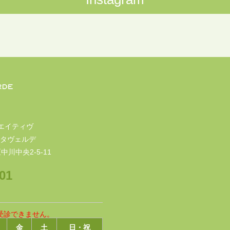
エイティヴ
タヴェルデ
中川中央2-5-11
01
受診できません。
金
土
日・祝