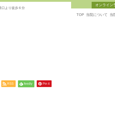
オンライン
番口より徒歩６分
TOP
当院について
当
RSS
feedly
Pin it