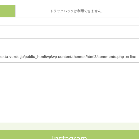
トラックバックは利用できません。
resta-verde.jp/public_html/wp/wp-content/themes/html2/comments.php
on line
Instagram