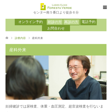
センター南５番口より徒歩６分
オンライン予約
電話予約
初診の方
再診の方
お問合わせ
診療内容
産科外来
産科外来
妊婦健診では尿検査、体重・血圧測定、超音波検査を行ないま