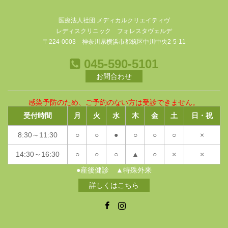
医療法人社団 メディカルクリエイティヴ
レディスクリニック フォレスタヴェルデ
〒224-0003 神奈川県横浜市都筑区中川中央2-5-11
045-590-5101
お問合わせ
感染予防のため、ご予約のない方は受診できません。
受付時間
月
火
水
木
金
土
日・祝
8:30～11:30
○
○
●
○
○
○
×
14:30～16:30
○
○
○
▲
○
×
×
●産後健診 ▲特殊外来
詳しくはこちら
Facebook
Instagram