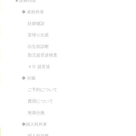
■ 診療内容
◆ 産科外来
妊婦健診
里帰り出産
出生前診断
胎児超音波検査
４Ｄ 超音波
◆ 分娩
ご予約について
費用について
無痛分娩
◆婦人科外来
婦人科診察