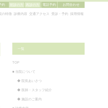
予約
電話予約
お問合わせ
初診の方
再診の方
院の特徴
診療内容
交通アクセス
受診・予約
採用情報
一覧
TOP
■ 当院について
分
◆ 院長あいさつ
◆ 医師・スタッフ紹介
◆ 施設のご案内