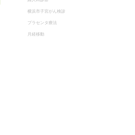
横浜市子宮がん検診
プラセンタ療法
月経移動
緊急避妊薬
◆ 無痛分娩教室
◆ 母乳外来・その他教室
◆ 妊娠の継続が難しいと思った方へ
（無痛人工妊娠中絶術）
■ 交通アクセス
■ 受診・予約
初診の方
再診のご予約