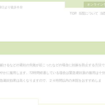
オンライン
番口より徒歩６分
TOP
当院について
当
）
破けるなどの避妊の失敗が起こったなどの場合に妊娠を防止する方法で
やかに服用します。72時間経過している場合は緊急避妊薬の服用は十
急避妊効果は高くなりますので、２４時間以内の来院をおすすめしま