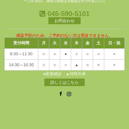
〒224-0003 神奈川県横浜市都筑区中川中央2-5-11
045-590-5101
お問合わせ
感染予防のため、ご予約のない方は受診できません。
受付時間
月
火
水
木
金
土
日・祝
8:30～11:30
○
○
●
○
○
○
×
14:30～16:30
○
○
○
▲
○
×
×
●産後健診 ▲特殊外来
詳しくはこちら
Facebook
Instagram