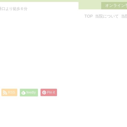
オンライン
番口より徒歩６分
TOP
当院について
当
RSS
feedly
Pin it