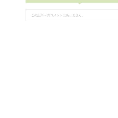
この記事へのコメントはありません。
Warning
: Undefined variable $user_ID in
/home/blueinc0550/fo
137
コメントするためには、
ログイン
してください。