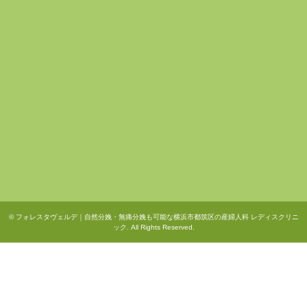
©
フォレスタヴェルデ｜自然分娩・無痛分娩も可能な横浜市都筑区の産婦人科 レディスクリニ
ック
. All Rights Reserved.