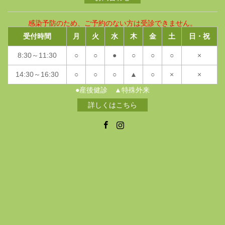
感染予防のため、ご予約のない方は受診できません。
受付時間
月
火
水
木
金
土
日・祝
8:30～11:30
○
○
●
○
○
○
×
14:30～16:30
○
○
○
▲
○
×
×
●産後健診 ▲特殊外来
詳しくはこちら
Facebook
Instagram