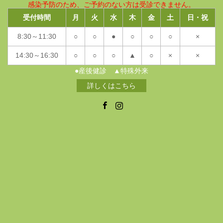
感染予防のため、ご予約のない方は受診できません。
受付時間
月
火
水
木
金
土
日・祝
8:30～11:30
○
○
●
○
○
○
×
14:30～16:30
○
○
○
▲
○
×
×
●産後健診 ▲特殊外来
詳しくはこちら
Facebook
Instagram