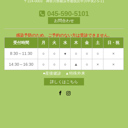
〒224-0003 神奈川県横浜市都筑区中川中央2-5-11
045-590-5101
お問合わせ
感染予防のため、ご予約のない方は受診できません。
受付時間
月
火
水
木
金
土
日・祝
8:30～11:30
○
○
●
○
○
○
×
14:30～16:30
○
○
○
▲
○
×
×
●産後健診 ▲特殊外来
詳しくはこちら
Facebook
Instagram