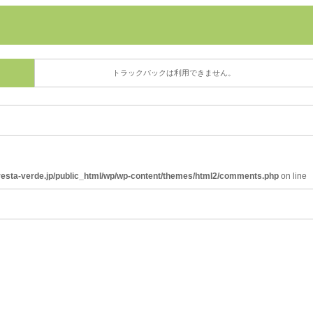
トラックバックは利用できません。
resta-verde.jp/public_html/wp/wp-content/themes/html2/comments.php
on line