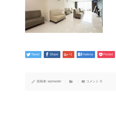
Tweet
Share
+1
Hatena
Pocket
投稿者:
wpmaster
コメント:
0