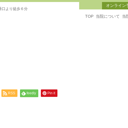
オンライン
番口より徒歩６分
TOP
当院について
当
RSS
feedly
Pin it